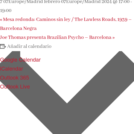
7 07Europe/Madrid febrero 07Europe/Madrid 2024 @ 17:00
-
19:00
«
Mesa redonda: Caminos sin ley / The Lawless Roads, 1939 –
Barcelona Negra
Joe Thomas presenta Brazilian Psycho – Barcelona
»
Añadir al calendario
Google Calendar
iCalendar
Outlook 365
Outlook Live