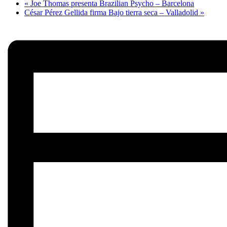
«
Joe Thomas presenta Brazilian Psycho – Barcelona
César Pérez Gellida firma Bajo tierra seca – Valladolid
»