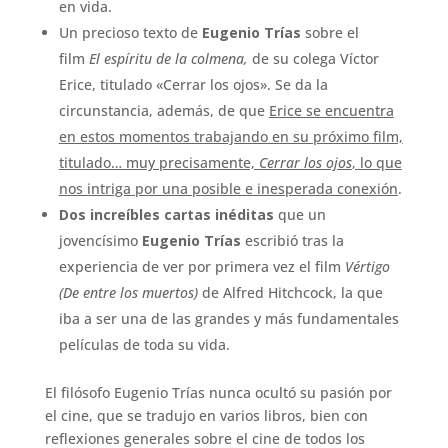
en vida.
Un precioso texto de
Eugenio Trías
sobre el
film
El espíritu de la colmena,
de su colega Víctor
Erice, titulado «Cerrar los ojos». Se da la
circunstancia, además, de que
Erice se encuentra
en estos momentos trabajando en su próximo film,
titulado… muy precisamente,
Cerrar los ojos
, lo que
nos intriga por una posible e inesperada conexión
.
Dos increíbles cartas inéditas
que un
jovencísimo
Eugenio Trías
escribió tras la
experiencia de ver por primera vez el film
Vértigo
(De entre los muertos)
de Alfred Hitchcock, la que
iba a ser una de las grandes y más fundamentales
películas de toda su vida.
El filósofo Eugenio Trías nunca ocultó su pasión por
el cine, que se tradujo en varios libros, bien con
reflexiones generales sobre el cine de todos los