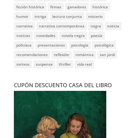
ficción histórica
firmas
ganadores
histórica
humor
intriga
lectura conjunta
misterio
narrativa
narrativa contemporánea
negra
noticia
noticias
novedades
novela negra
poesía
policíaca
presentaciones
psicología
psicológica
recomendaciones
reflexión
romántica
san jordi
sorteos
suspense
thriller
vida real
CUPÓN DESCUENTO CASA DEL LIBRO