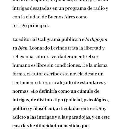
Nombre*
intrigas desatadas en un programa de radio y
con la ciudad de Buenos Aires como
testigo
principal
.
Email*
La editorial
Caligrama publica
Te lo digo por
Por favor, acepta los
términos y condiciones
tu bien
. Leonardo Levinas trata la libertad y
de privacidad
reflexiona sobre si verdaderamente el ser
humano es libre sin condiciones. De la misma
forma, el autor escribe esta novela desde un
sentimiento literario alejado de estándares y
normas.
«Lo definiría como un cúmulo de
intrigas, de distinto tipo (policial, psicológico,
político y filosófico), articuladas entre sí. Soy
adicto a las intrigas y a las paradojas, y en este
caso las he dilucidado a medida que