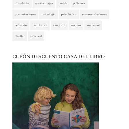
presentaciones
psicología
psicológica
recomendaciones
reflexión
romántica
san jordi
sorteos
suspense
thriller
vida real
CUPÓN DESCUENTO CASA DEL LIBRO