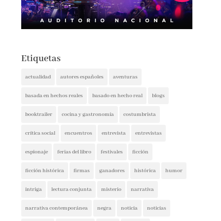
Etiquetas
actualidad
autores españoles
aventuras
basada en hechos reales
basado en hecho real
blogs
booktrailer
cocina y gastronomía
costumbrista
crítica social
encuentros
entrevista
entrevistas
espionaje
ferias del libro
festivales
ficción
ficción histórica
firmas
ganadores
histórica
humor
intriga
lectura conjunta
misterio
narrativa
narrativa contemporánea
negra
noticia
noticias
novedades
novela negra
poesía
policíaca