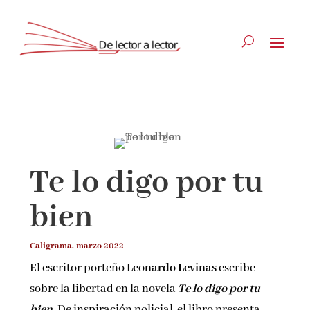
Suscríbete
CLOSE
Te lo digo por tu
¡Suscríbete y No Te Pierdas
bien
Nada!
Caligrama, marzo 2022
Únete a nuestra comunidad de amantes de la
El escritor porteño
Leonardo Levinas
escribe
literatura y recibe las últimas noticias y
sobre la libertad en la novela
Te lo digo por tu
reseñas directamente en tu bandeja de entrada.
bien.
De inspiración policial, el libro presenta