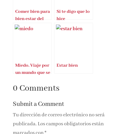
Comer bien para
Si te digo que lo
bien estar del
hice
Doctor Nicolás
Romero
Miedo. Viaje por
Estar bien
un mundo que se
resiste a ser
0 Comments
gobernado por el
odio
Submit a Comment
Tu dirección de correo electrónico no será
publicada.
Los campos obligatorios están
marcados con
*