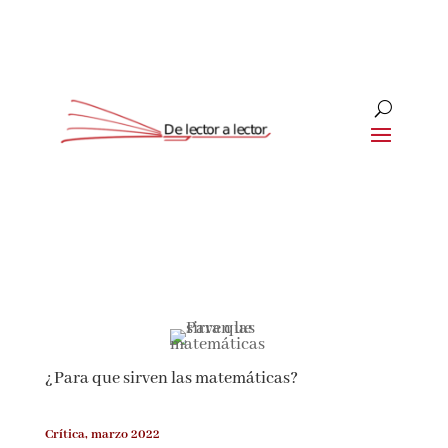
Suscríbete
CLOSE
¡Suscríbete y No Te Pierdas Nada!
Únete a nuestra comunidad de amantes de la
literatura y recibe las últimas noticias y reseñas
¿Para que sirven las matemáticas?
directamente en tu bandeja de entrada.
Crítica, marzo 2022
Nombre*