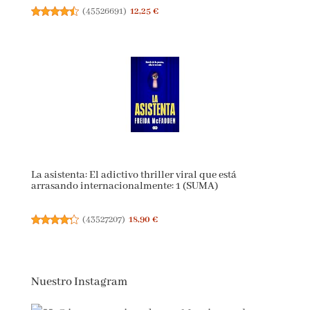
El Hombre en busca de Sentido (fuera de colección)
(
45526691
)
12,25 €
La asistenta: El adictivo thriller viral que está
arrasando internacionalmente: 1 (SUMA)
(
43527207
)
18,90 €