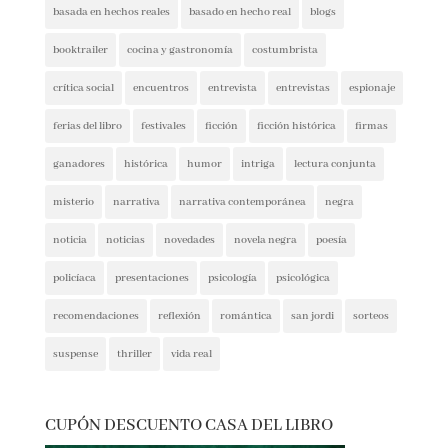
basada en hechos reales
basado en hecho real
blogs
booktrailer
cocina y gastronomía
costumbrista
crítica social
encuentros
entrevista
entrevistas
espionaje
ferias del libro
festivales
ficción
ficción histórica
firmas
ganadores
histórica
humor
intriga
lectura conjunta
misterio
narrativa
narrativa contemporánea
negra
noticia
noticias
novedades
novela negra
poesía
policíaca
presentaciones
psicología
psicológica
recomendaciones
reflexión
romántica
san jordi
sorteos
suspense
thriller
vida real