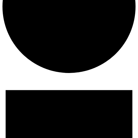
Eventos
en
25
25Europe/Madrid
octubre
25Europe/Madrid
2024