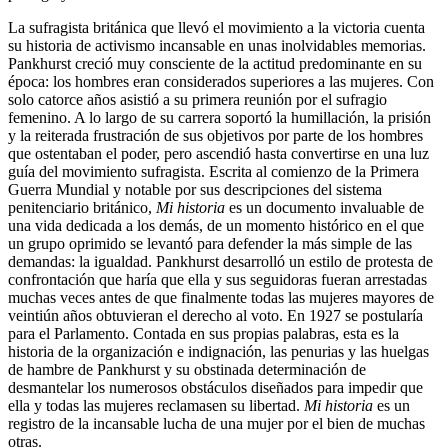
La sufragista británica que llevó el movimiento a la victoria cuenta
su historia de activismo incansable en unas inolvidables memorias.
Pankhurst creció muy consciente de la actitud predominante en su
época: los hombres eran considerados superiores a las mujeres. Con
solo catorce años asistió a su primera reunión por el sufragio
femenino. A lo largo de su carrera soportó la humillación, la prisión
y la reiterada frustración de sus objetivos por parte de los hombres
que ostentaban el poder, pero ascendió hasta convertirse en una luz
guía del movimiento sufragista. Escrita al comienzo de la Primera
Guerra Mundial y notable por sus descripciones del sistema
penitenciario británico,
Mi historia
es un documento invaluable de
una vida dedicada a los demás, de un momento histórico en el que
un grupo oprimido se levantó para defender la más simple de las
demandas: la igualdad. Pankhurst desarrolló un estilo de protesta de
confrontación que haría que ella y sus seguidoras fueran arrestadas
muchas veces antes de que finalmente todas las mujeres mayores de
veintiún años obtuvieran el derecho al voto. En 1927 se postularía
para el Parlamento. Contada en sus propias palabras, esta es la
historia de la organización e indignación, las penurias y las huelgas
de hambre de Pankhurst y su obstinada determinación de
desmantelar los numerosos obstáculos diseñados para impedir que
ella y todas las mujeres reclamasen su libertad.
Mi historia
es un
registro de la incansable lucha de una mujer por el bien de muchas
otras.