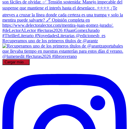
Recuperamos uno de los primeros títulos de @arantz
Cargar más...