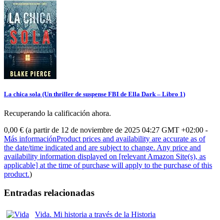
La chica sola (Un thriller de suspense FBI de Ella Dark – Libro 1)
Recuperando la calificación ahora.
0,00 €
(a partir de 12 de noviembre de 2025 04:27 GMT +02:00 -
Más información
Product prices and availability are accurate as of
the date/time indicated and are subject to change. Any price and
availability information displayed on [relevant Amazon Site(s), as
applicable] at the time of purchase will apply to the purchase of this
product.
)
Entradas relacionadas
Vida. Mi historia a través de la Historia