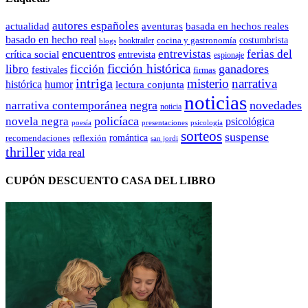
autores españoles
actualidad
aventuras
basada en hechos reales
basado en hecho real
costumbrista
cocina y gastronomía
blogs
booktrailer
encuentros
entrevistas
ferias del
crítica social
entrevista
espionaje
ficción histórica
ganadores
libro
ficción
festivales
firmas
intriga
misterio
narrativa
histórica
humor
lectura conjunta
noticias
negra
novedades
narrativa contemporánea
noticia
policíaca
novela negra
psicológica
presentaciones
poesía
psicología
sorteos
suspense
romántica
recomendaciones
reflexión
san jordi
thriller
vida real
CUPÓN DESCUENTO CASA DEL LIBRO