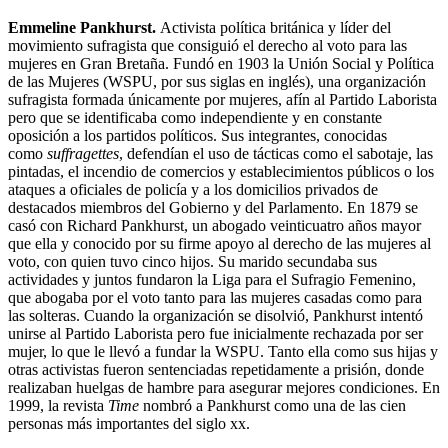
Emmeline Pankhurst.
Activista política británica y líder del
movimiento sufragista que consiguió el derecho al voto para las
mujeres en Gran Bretaña. Fundó en 1903 la Unión Social y Política
de las Mujeres (WSPU, por sus siglas en inglés), una organización
sufragista formada únicamente por mujeres, afín al Partido Laborista
pero que se identificaba como independiente y en constante
oposición a los partidos políticos. Sus integrantes, conocidas
como
suffragettes
, defendían el uso de tácticas como el sabotaje, las
pintadas, el incendio de comercios y establecimientos públicos o los
ataques a oficiales de policía y a los domicilios privados de
destacados miembros del Gobierno y del Parlamento. En 1879 se
casó con Richard Pankhurst, un abogado veinticuatro años mayor
que ella y conocido por su firme apoyo al derecho de las mujeres al
voto, con quien tuvo cinco hijos. Su marido secundaba sus
actividades y juntos fundaron la Liga para el Sufragio Femenino,
que abogaba por el voto tanto para las mujeres casadas como para
las solteras. Cuando la organización se disolvió, Pankhurst intentó
unirse al Partido Laborista pero fue inicialmente rechazada por ser
mujer, lo que le llevó a fundar la WSPU. Tanto ella como sus hijas y
otras activistas fueron sentenciadas repetidamente a prisión, donde
realizaban huelgas de hambre para asegurar mejores condiciones. En
1999, la revista
Time
nombró a Pankhurst como una de las cien
personas más importantes del siglo xx.