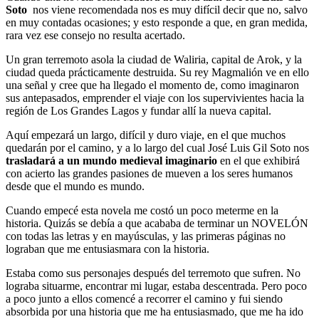
Soto
nos viene recomendada nos es muy difícil decir que no, salvo
en muy contadas ocasiones; y esto responde a que, en gran medida,
rara vez ese consejo no resulta acertado.
Un gran terremoto asola la ciudad de Waliria, capital de Arok, y la
ciudad queda prácticamente destruida. Su rey Magmalión ve en ello
una señal y cree que ha llegado el momento de, como imaginaron
sus antepasados, emprender el viaje con los supervivientes hacia la
región de Los Grandes Lagos y fundar allí la nueva capital.
Aquí empezará un largo, difícil y duro viaje, en el que muchos
quedarán por el camino, y a lo largo del cual José Luis Gil Soto nos
trasladará a un mundo medieval imaginario
en el que exhibirá
con acierto las grandes pasiones de mueven a los seres humanos
desde que el mundo es mundo.
Cuando empecé esta novela me costó un poco meterme en la
historia. Quizás se debía a que acababa de terminar un NOVELÓN
con todas las letras y en mayúsculas, y las primeras páginas no
lograban que me entusiasmara con la historia.
Estaba como sus personajes después del terremoto que sufren. No
lograba situarme, encontrar mi lugar, estaba descentrada. Pero poco
a poco junto a ellos comencé a recorrer el camino y fui siendo
absorbida por una historia que me ha entusiasmado, que me ha ido