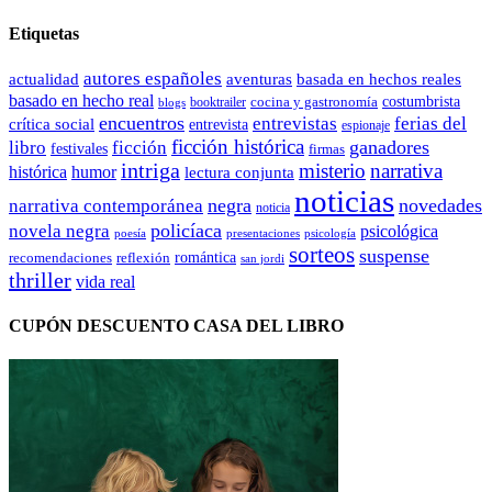
Etiquetas
autores españoles
actualidad
aventuras
basada en hechos reales
basado en hecho real
costumbrista
cocina y gastronomía
blogs
booktrailer
encuentros
entrevistas
ferias del
crítica social
entrevista
espionaje
ficción histórica
ganadores
libro
ficción
festivales
firmas
intriga
misterio
narrativa
histórica
humor
lectura conjunta
noticias
negra
novedades
narrativa contemporánea
noticia
policíaca
novela negra
psicológica
presentaciones
poesía
psicología
sorteos
suspense
romántica
recomendaciones
reflexión
san jordi
thriller
vida real
CUPÓN DESCUENTO CASA DEL LIBRO