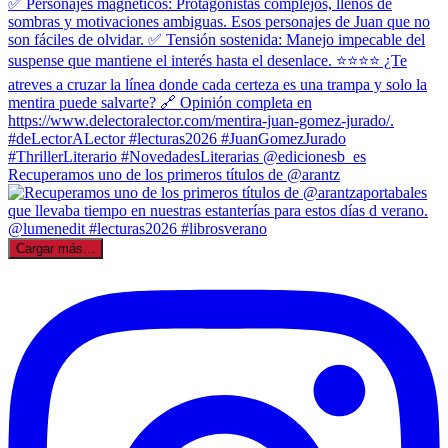
Recuperamos uno de los primeros títulos de @arantz
Cargar más...