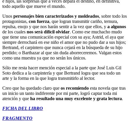
e hijos, las sorpresas que a veces depara el destino, en definitiva,
todo aquello que mueve el mundo.
Unos
personajes bien caracterizados y moldeados
, sobre todo los
protagonistas,
con fuerza
, que logran transmitir cariño, ternura,
repulsa, enojo y que nos harán sentir a la vez que ellos, y
a algunos
de los cuales
nos será difícil olvidar
. Como ese muchacho mudo
que tiene una comunicación especial con su aya; Astrid, el aya que
siempre derrochará en ese niño el amor que no pudo dar a sus hijos;
Bertrand, el carpintero que nunca cejará en la búsqueda de su hijo
perdido; o Barthazar al que sin duda aborreceremos. Valgan estos
como una muestra ya que no serán los únicos.
Sólo me resta hacer mención especial a la parte que José Luis Gil
Soto dedica a la carpintería y que Bertrand logra que sea todo un
arte y la forma en la que logra transmitirlo al lector.
Creo que ha quedado claro que
os recomiendo
esta novela que tras
un inicio un tanto indiferente por mi parte, logró captar toda mi
atención y que
ha resultado una muy excelente y grata lectura
.
FICHA DEL LIBRO
FRAGMENTO