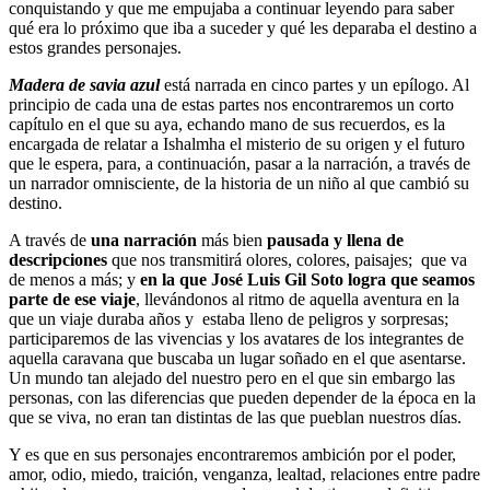
conquistando y que me empujaba a continuar leyendo para saber
qué era lo próximo que iba a suceder y qué les deparaba el destino a
estos grandes personajes.
Madera de savia azul
está narrada en cinco partes y un epílogo. Al
principio de cada una de estas partes nos encontraremos un corto
capítulo en el que su aya, echando mano de sus recuerdos, es la
encargada de relatar a Ishalmha el misterio de su origen y el futuro
que le espera, para, a continuación, pasar a la narración, a través de
un narrador omnisciente, de la historia de un niño al que cambió su
destino.
A través de
una narración
más bien
pausada y llena de
descripciones
que nos transmitirá olores, colores, paisajes; que va
de menos a más; y
en la que José Luis Gil Soto logra que seamos
parte de ese viaje
, llevándonos al ritmo de aquella aventura en la
que un viaje duraba años y estaba lleno de peligros y sorpresas;
participaremos de las vivencias y los avatares de los integrantes de
aquella caravana que buscaba un lugar soñado en el que asentarse.
Un mundo tan alejado del nuestro pero en el que sin embargo las
personas, con las diferencias que pueden depender de la época en la
que se viva, no eran tan distintas de las que pueblan nuestros días.
Y es que en sus personajes encontraremos ambición por el poder,
amor, odio, miedo, traición, venganza, lealtad, relaciones entre padre