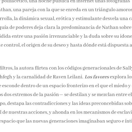
 polifacético, una noche publica en internet unas fotografías
athan, una pareja con la que se enreda en un triángulo amoros
rolla, la dinámica sexual, erótica y estimulante desvela una 
arquía de poderes deja clara la predominancia de Nathan sobre
vidida entre una pasión irrenunciable y la duda sobre su idon
de control, el origen de su deseo y hasta dónde está dispuesta 
filtros, la autora flirtea con los códigos generacionales de Sall
hfegh y la carnalidad de Raven Leilani.
Los favores
explora lo
e esconde dentro de un espacio fronterizo en el que el miedo y 
s dos extremos de la pasión— se destilan y se mezclan entre el
o, destapa las contradicciones y las ideas preconcebidas sob
ral de nuestras acciones, y ahonda en los mecanismos de esclav
 espacio que las nuevas generaciones imaginaban seguro e ínt