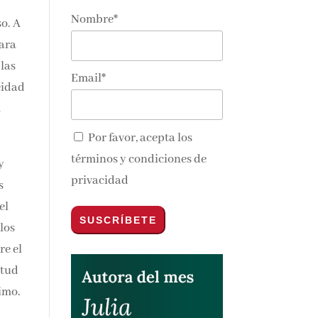
Nombre*
o. A
cara
 las
Email*
eidad
a
Por favor, acepta los
términos y condiciones de
y
privacidad
s
el
los
re el
itud
imo.