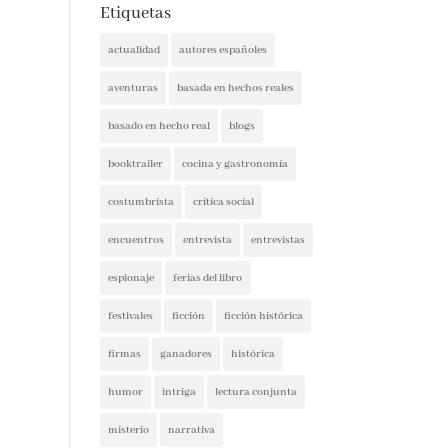
Etiquetas
actualidad
autores españoles
aventuras
basada en hechos reales
basado en hecho real
blogs
booktrailer
cocina y gastronomía
costumbrista
crítica social
encuentros
entrevista
entrevistas
espionaje
ferias del libro
festivales
ficción
ficción histórica
firmas
ganadores
histórica
humor
intriga
lectura conjunta
misterio
narrativa