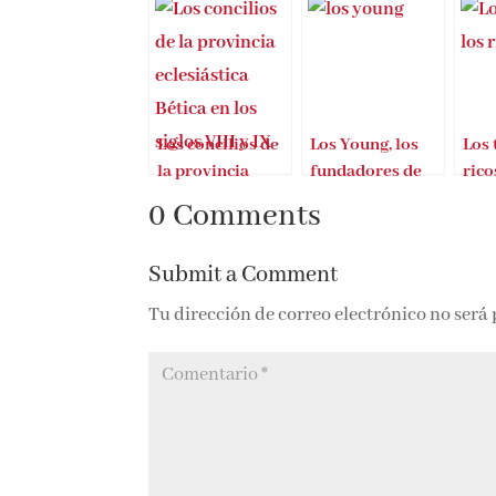
Los concilios de
Los Young, los
Los 
la provincia
fundadores de
rico
eclesiástica
AC/DC
0 Comments
Bética en los
siglos VIII y IX
Submit a Comment
Tu dirección de correo electrónico no será