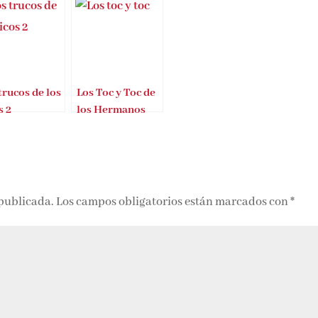
trucos de los
Los Toc y Toc de
s 2
los Hermanos
Casado
Fernández
 publicada.
Los campos obligatorios están marcados con
*