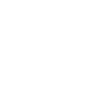
SONSOLES ÓNEGA
Lo + visto esta semana
NOVEDADES EDITORIALES
JULIO Y AGOSTO 2026
812 vistas
NOVEDADES EDITORIALES JUNIO 2026
144 vistas
EL SÓTANO – ROBERTO LEAL