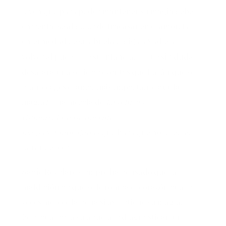
joven que para poder
mantener su magia debe
enfrentarse al dolor de fracasar en el amor.
La
enfermedad de su abuela obliga a Sadie a
volver al pueblo de su infancia, lo que sin duda
desatará una serie de eventos que harán que se
plantee:
¿es el amor más importante que la
magia?
Una mezcla de
Las chicas
Gilmore
,
Prácticamernte
magia
y
Embrujadas
que hará que no puedas
parar de leer.
Sadie Revelare siempre ha pensado que la
maldición de que se le rompa el corazón cuatro
veces merece la pena si así retiene su magia.
Pero cuando a su abuela le diagnostican un