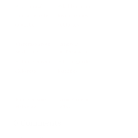
Un corazón roto
La novela
se viste de
perfecta para
amarillo
quien haya
tenido el
corazón roto
Bajo el mismo
La magia de los
cielo roto
niños
0 Comments