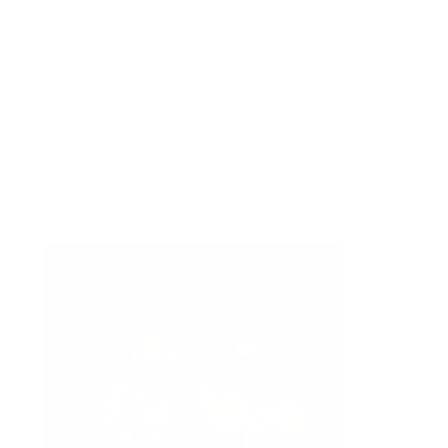
novedades
novela negra
poesía
policíaca
presentaciones
psicología
psicológica
recomendaciones
reflexión
romántica
san jordi
sorteos
suspense
thriller
vida real
CUPÓN DESCUENTO CASA DEL LIBRO