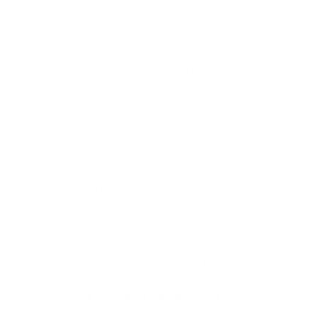
En calidad de Afiliado de Amazon, obtengo
ingresos por las compras adscritas que
cumplen los requisitos aplicables
Aviso legal
Política de privacidad
Política de cookies
Puedes contactar con nosotras en:
lectoralector@gmail.com