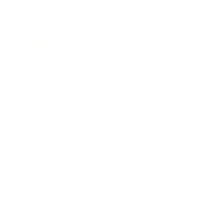
La paciente silenciosa (Best Seller | Ficción)
(
42523395
)
11,35 €
Nuestro Instagram