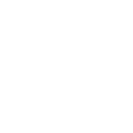
Si quieres contactar con nosotras…
lectoralector@gmail.com
Suscríbete!
Nombre*
Email*
Por favor, acepta los
términos y condiciones
de privacidad