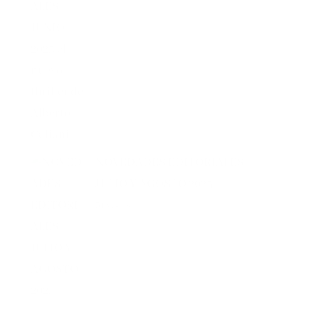
NOVEDADES EDITORIALES
JULIO Y AGOSTO 2025
31 vistas