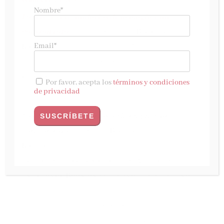
Molino, mayo 2024
Nombre*
Los efectos secundarios de la magia y un
corazón roto
,
el
cozy
fantasy
de
Breanne
Email*
Randall
que ha enamorado a Booktok. Una
novela para fans de
Embrujadas
y
Las chicas
Gilmore
, que te hará reír, llorar y te dejará el
Por favor, acepta los
términos y condiciones
corazón calentito.
de privacidad
Los efectos secundarios de la magia
y un
corazón roto
, el libro de
Brenne
Randall
mezcla el amor y la magia en una
tierna historia que ya ha conmovido a los
usuarios de Booktok
, con más de 1,8 millones de
impresiones tras pocas semanas después del
lanzamiento. Un
cozy romance
fantástico que
tiene como protagonista a Sadie Revelare, una