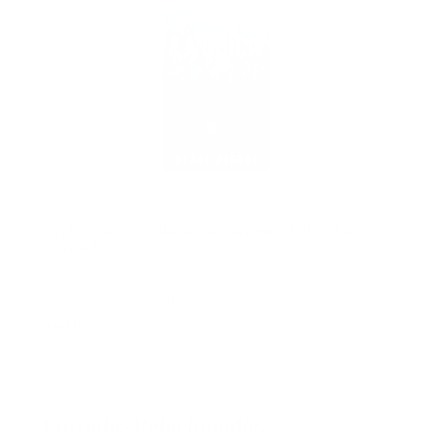
La chica sola (Un thriller de suspense FBI de Ella
Dark – Libro 1)
Recuperando la calificación ahora.
0,00 €
(a partir de 12 de noviembre de 2025 04:27 GMT +02:00 -
Más
información
)
Entradas Relacionadas