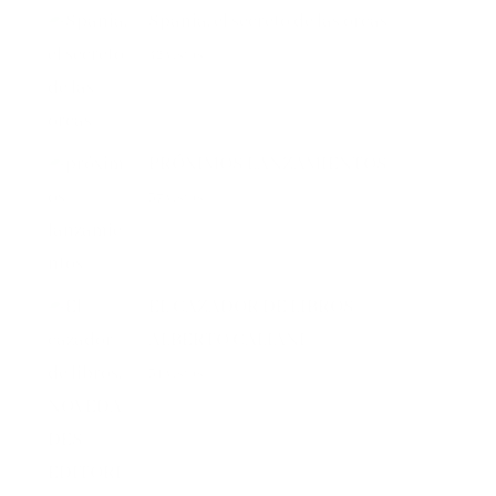
42 vistas
PRÓXIMOS LANZAMIENTOS
37 vistas
EL CAZADOR DE LIBROS –
ALBERTO CALIANI
31 vistas