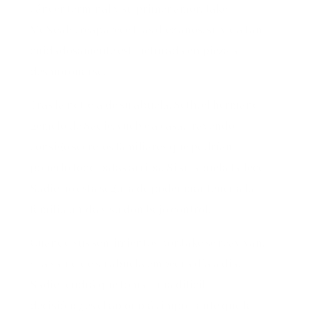
cáncer terminal y su primer amor, Jake
McNealy, reaparece tras diez años, su vida tan
cuidadosamente estructurada empieza a
desmoronarse.
Tras la noticia de su abuela, Seth, el hermano
gemelo de Sadie, vuelve a casa, trayendo
consigo secretos familiares que podrían
ponerlo todo patas arriba. Si su abuela fallece,
Sadie no está segura de poder mantener a la
familia unida y su don bajo control.
Cuando sus sentimientos por Jake se reavivan,
y la salud de su abuela empeora día a día,
Sadie tendrá que tomar una difícil
decisión: ¿es el amor más importante que la