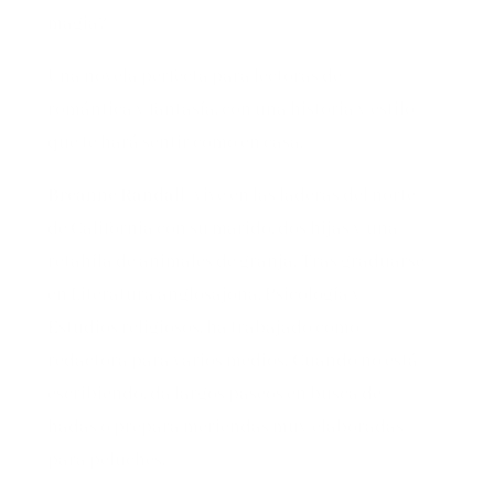
magia?
Una novela perfecta para lectoras de
romántica y fantasía, con una historia y estilo
que te hará sentir como en casa.
Breanne Randall
vive en las laderas del norte
de California con su marido, dos hijas y una
retahíla de animales de granja. Tras graduarse
en Literatura anglosajona, Psicología y
Estudios religiosos, ha trabajado como
redactora para varios medios. Cuando no está
escribiendo, da largos paseos en busca de
hadas o prepara meriendas muy elaboradas
para peluches.