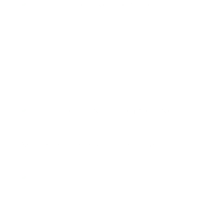
120 vistas
DIFERENTE – ELOY MORENO
77 vistas
NOVEDADES EDITORIALES DE MAYO 2026
77 vistas
Haunting Adeline
48 vistas
Spania, el secreto de las orcas