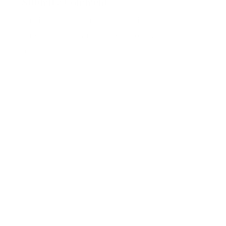
Submit a Comment
Tu dirección de correo electrónico no será
publicada.
Los campos obligatorios están
marcados con
*