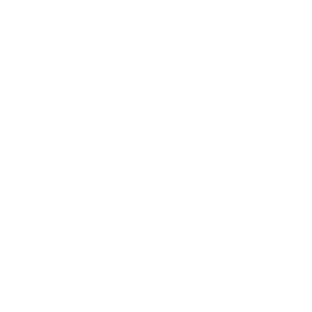
Etiquetas
actualidad
autores españoles
aventuras
basada en hechos reales
basado en hecho real
blogs
booktrailer
cocina y gastronomía
costumbrista
crítica social
encuentros
entrevista
entrevistas
espionaje
ferias del libro
festivales
ficción
ficción histórica
firmas
ganadores
histórica
humor
intriga
lectura conjunta
misterio
narrativa
narrativa contemporánea
negra
noticia
noticias