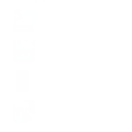
EL SÓTANO – ROBERTO LEAL
EL CAZADOR DE LIBROS –
ALBERTO CALIANI
BAILANDO LO QUITAO – ANA
MILÁN
ANTES DE QUE TODO CAMBIE –
MANEL LOUREIRO
LLEVARÁ TU NOMBRE –