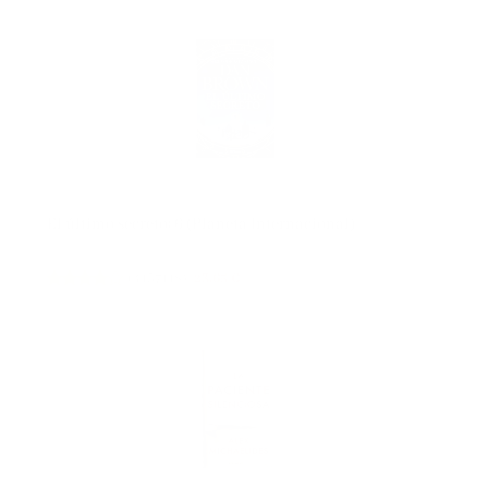
El último secreto: 6 (Planeta Internacional)
(
4157118
)
23,65 €