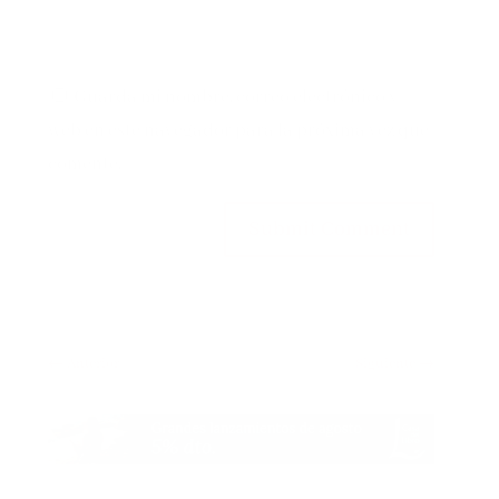
Guarda mi nombre, correo electrónico y
web en este navegador para la próxima vez que
comente.
Submit Comment
←
Anterior
Siguiente
→