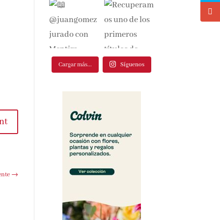
Cargar más...
Síguenos
nt
ente
→