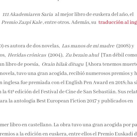
l
111 Akademiaren Saria
al mejor libro de euskera del año, el
l
Premio Zazpi Kale
, entre otros.
Además, su
traducción al ing
0) es autora de dos novelas,
Las manos de mi madre
(2008) y
tos,
Heridas crónicas
(2004),
Zu bezain ahul
[Tan débil como
un libro de poesía,
Orain hilak ditugu
[Ahora tenemos muert
 novela, tuvo una gran acogida, recibió numerosos premios y 
ión inglesa fue premiada con el English Pen Award en 2018;
ha s
la 61ª edición del Festival de Cine de San Sebastián.
Sus rela
para la antología Best European Fiction 2017 y publicados en
rimer libro en castellano. La obra tuvo una gran acogida por p
premios a la edición en euskera, entre ellos el Premio Euskadi 