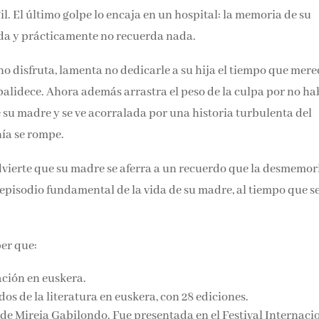
il.
El último golpe lo encaja en un hospital: la memoria de su
a y prácticamente no recuerda nada.
o disfruta, lamenta no dedicarle a su hija el tiempo que mere
palidece.
Ahora además arrastra el peso de la culpa por no ha
e su madre y se ve acorralada por una historia turbulenta del
nía se rompe.
advierte que su madre se aferra a un recuerdo que la desmemor
episodio fundamental de la vida de su madre, al tiempo que se
er que:
ación en euskera.
s de la literatura en euskera, con 28 ediciones.
 de Mireia Gabilondo.
Fue presentada en el Festival Internaci