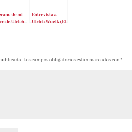
erano de mi
Entrevista a
re de Ulrich
Ulrich Woelk (El
lk
verano de mi
madre)
 publicada.
Los campos obligatorios están marcados con
*