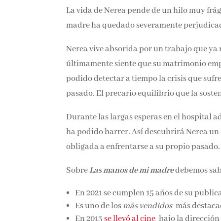
La vida de Nerea pende de un hilo muy frág
madre ha quedado severamente perjudicad
Nerea vive absorida por un trabajo que ya n
últimamente siente que su matrimonio em
podido detectar a tiempo la crisis que sufr
pasado.
El precario equilibrio que la soste
Durante las largas esperas en el hospital 
ha podido barrer.
Así descubrirá Nerea un 
obligada a enfrentarse a su propio pasado.
Sobre
Las manos de mi madre
debemos sab
En 2021 se cumplen 15 años de su public
Es uno de los
más vendidos
más destacado
En 2013
se llevó al cine
bajo la dirección