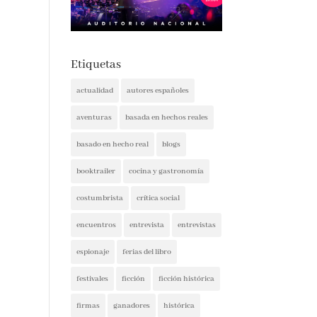
Etiquetas
actualidad
autores españoles
aventuras
basada en hechos reales
basado en hecho real
blogs
booktrailer
cocina y gastronomía
costumbrista
crítica social
encuentros
entrevista
entrevistas
espionaje
ferias del libro
festivales
ficción
ficción histórica
firmas
ganadores
histórica