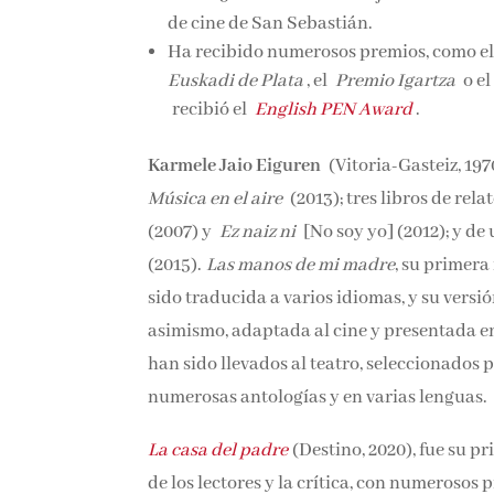
de cine de San Sebastián.
Ha recibido numerosos premios, como e
Euskadi de Plata
, el
Premio Igartza
o e
recibió el
English PEN Award
.
Karmele Jaio Eiguren
(Vitoria-Gasteiz, 197
Música en el aire
(2013);
tres libros de rela
(2007) y
Ez naiz ni
[No soy yo] (2012);
y de 
(2015).
Las manos de mi madre
, su primera
sido traducida a varios idiomas, y su vers
asimismo, adaptada al cine y presentada en 
han sido llevados al teatro, seleccionados 
numerosas antologías y en varias lenguas.
La casa del padre
(Destino, 2020), fue su p
de los lectores y la crítica, con numerosos 