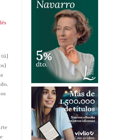
lés
 tú]
os]
ha
ido,
tos
arte
de