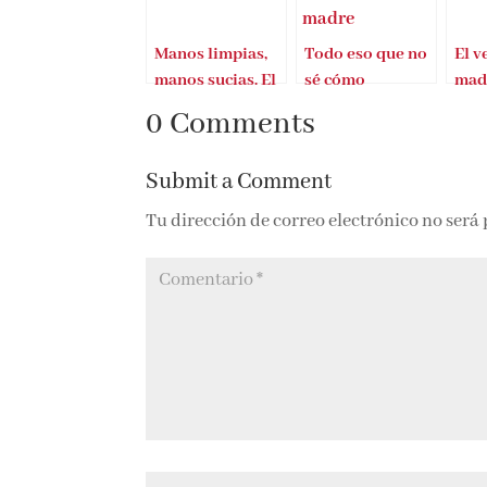
Manos limpias,
Todo eso que no
El v
manos sucias. El
sé cómo
mad
cazador cazado
explicarle a mi
Woe
0 Comments
madre
Submit a Comment
Tu dirección de correo electrónico no será