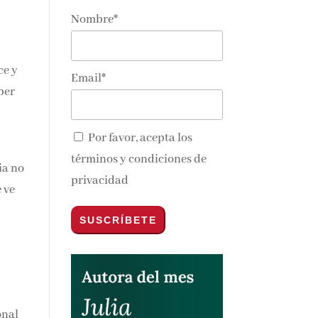
Nombre*
ce y
Email*
ber
Por favor, acepta los
términos y condiciones de
ia no
privacidad
 ve
onal