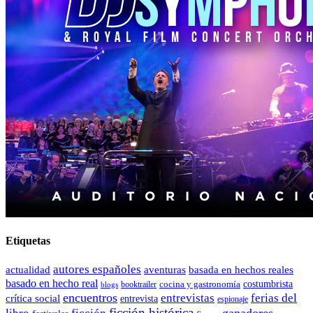
Etiquetas
autores españoles
actualidad
aventuras
basada en hechos reales
basado en hecho real
costumbrista
cocina y gastronomía
blogs
booktrailer
encuentros
entrevistas
ferias del
crítica social
entrevista
espionaje
ficción histórica
ganadores