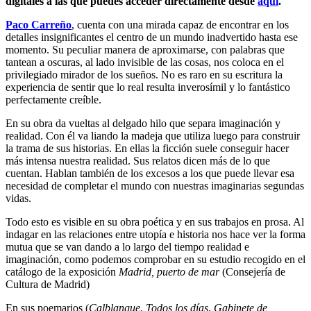
digitales a las que puedes acceder directamente desde
aquí
.
Paco Carreño
, cuenta con una mirada capaz de encontrar en los
detalles insignificantes el centro de un mundo inadvertido hasta ese
momento. Su peculiar manera de aproximarse, con palabras que
tantean a oscuras, al lado invisible de las cosas, nos coloca en el
privilegiado mirador de los sueños. No es raro en su escritura la
experiencia de sentir que lo real resulta inverosímil y lo fantástico
perfectamente creíble.
En su obra da vueltas al delgado hilo que separa imaginación y
realidad. Con él va liando la madeja que utiliza luego para construir
la trama de sus historias. En ellas la ficción suele conseguir hacer
más intensa nuestra realidad. Sus relatos dicen más de lo que
cuentan. Hablan también de los excesos a los que puede llevar esa
necesidad de completar el mundo con nuestras imaginarias segundas
vidas.
Todo esto es visible en su obra poética y en sus trabajos en prosa. Al
indagar en las relaciones entre utopía e historia nos hace ver la forma
mutua que se van dando a lo largo del tiempo realidad e
imaginación, como podemos comprobar en su estudio recogido en el
catálogo de la exposición
Madrid, puerto de mar
(Consejería de
Cultura de Madrid)
En sus poemarios (
Calblanque
,
Todos los días
,
Gabinete de