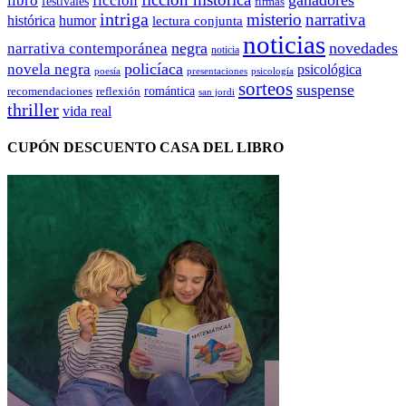
libro
ficción
festivales
firmas
intriga
misterio
narrativa
histórica
humor
lectura conjunta
noticias
negra
novedades
narrativa contemporánea
noticia
policíaca
novela negra
psicológica
presentaciones
poesía
psicología
sorteos
suspense
romántica
recomendaciones
reflexión
san jordi
thriller
vida real
CUPÓN DESCUENTO CASA DEL LIBRO