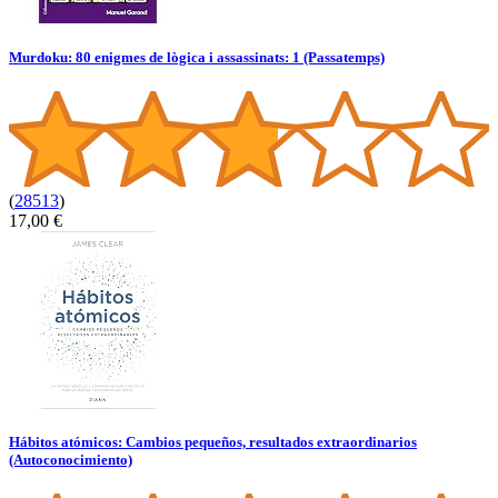
Murdoku: 80 enigmes de lògica i assassinats: 1 (Passatemps)
(
28513
)
17,00 €
Hábitos atómicos: Cambios pequeños, resultados extraordinarios
(Autoconocimiento)