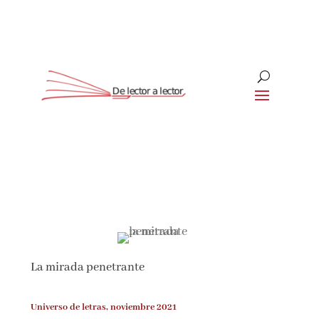
Suscríbete
CLOSE
¡Suscríbete y No Te Pierdas
Nada!
La mirada penetrante
Únete a nuestra comunidad de amantes de la
literatura y recibe las últimas noticias y
reseñas directamente en tu bandeja de entrada.
Universo de letras, noviembre 2021