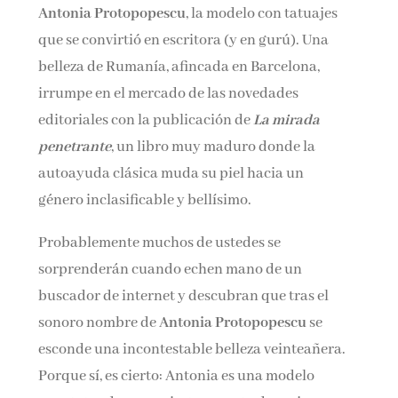
Antonia Protopopescu
, la modelo con tatuajes
Nombre*
que se convirtió en escritora (y en gurú). Una
belleza de Rumanía, afincada en Barcelona,
Email*
irrumpe en el mercado de las novedades
editoriales con la publicación de
La mirada
penetrante
, un libro muy maduro donde la
Por favor, acepta los
términos y condiciones
de privacidad
autoayuda clásica muda su piel hacia un
género inclasificable y bellísimo.
Probablemente muchos de ustedes se
sorprenderán cuando echen mano de un
buscador de internet y descubran que tras el
sonoro nombre de
Antonia Protopopescu
se
esconde una incontestable belleza veinteañera.
Porque sí, es cierto: Antonia es una modelo