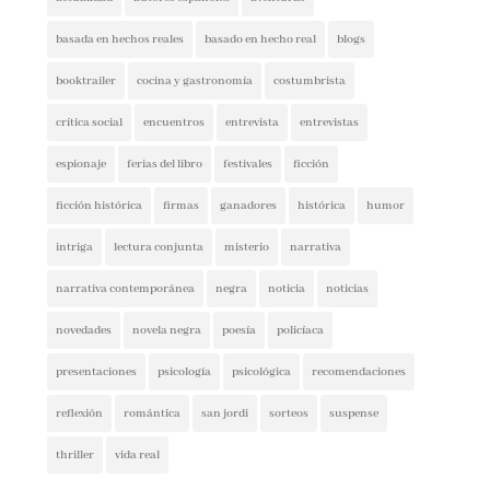
basada en hechos reales
basado en hecho real
blogs
booktrailer
cocina y gastronomía
costumbrista
crítica social
encuentros
entrevista
entrevistas
espionaje
ferias del libro
festivales
ficción
ficción histórica
firmas
ganadores
histórica
humor
intriga
lectura conjunta
misterio
narrativa
narrativa contemporánea
negra
noticia
noticias
novedades
novela negra
poesía
policíaca
presentaciones
psicología
psicológica
recomendaciones
reflexión
romántica
san jordi
sorteos
suspense
thriller
vida real