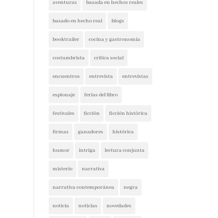
aventuras
basada en hechos reales
basado en hecho real
blogs
booktrailer
cocina y gastronomía
costumbrista
crítica social
encuentros
entrevista
entrevistas
espionaje
ferias del libro
festivales
ficción
ficción histórica
firmas
ganadores
histórica
humor
intriga
lectura conjunta
misterio
narrativa
narrativa contemporánea
negra
noticia
noticias
novedades