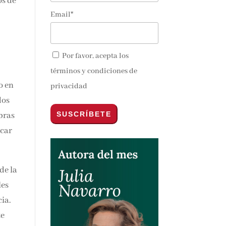
os de
Email*
Por favor, acepta los
términos y condiciones de
o en
privacidad
dos
bras
scar
de la
les
cia.
te