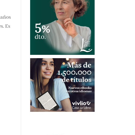
 años
s. Es
y