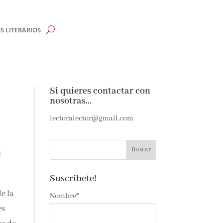
 LITERARIOS
Si quieres contactar con
nosotras…
h
lectoralector@gmail.com
l
Suscríbete!
e la
Nombre*
es