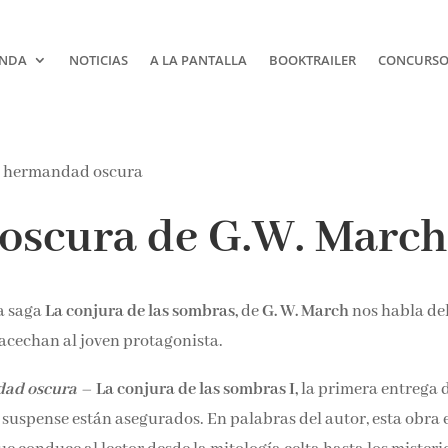
NDA
NOTICIAS
A LA PANTALLA
BOOKTRAILER
CONCURSOS
oscura de G.W. Marc
la saga
La conjura de las sombras,
de
G. W. March
nos habla de
e acechan al joven protagonista.
dad oscura
–
La conjura de las sombras I,
la primera entrega d
l suspense están asegurados. En palabras del autor, esta obra 