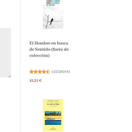
El Hombre en busca
de Sentido (fuera de
colección)
(
45526718
)
12,25 €