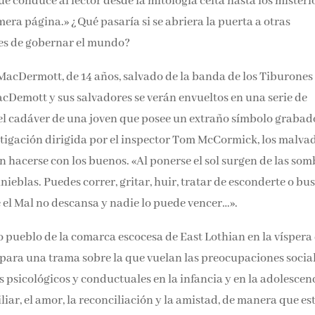
conduce al lector desde la mitología celta hasta los misteri
era página.» ¿Qué pasaría si se abriera la puerta a otras
ces de gobernar el mundo?
MacDermott, de 14 años, salvado de la banda de los Tiburones
acDemott y sus salvadores se verán envueltos en una serie de
n del cadáver de una joven que posee un extraño símbolo grabad
stigación dirigida por el inspector Tom McCormick, los malva
 hacerse con los buenos. «Al ponerse el sol surgen de las som
inieblas. Puedes correr, gritar, huir, tratar de esconderte o bu
 el Mal no descansa y nadie lo puede vencer…».
o pueblo de la comarca escocesa de East Lothian en la víspera 
 para una trama sobre la que vuelan las preocupaciones socia
s psicológicos y conductuales en la infancia y en la adolescen
iliar, el amor, la reconciliación y la amistad, de manera que es