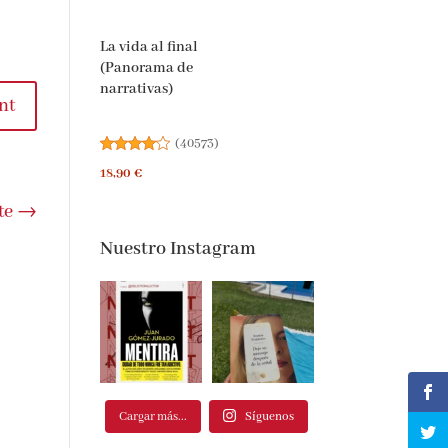
La vida al final
(Panorama de
narrativas)
nt
(
40573
)
18,90 €
te
→
Nuestro Instagram
Cargar más...
Síguenos