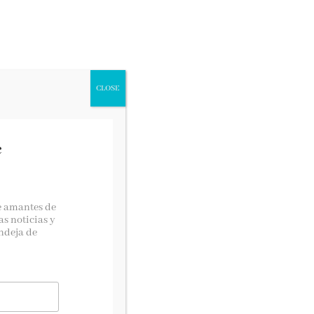
CONCURSOS LITERARIOS
CLOSE
e
Si quieres contactar con
nosotras…
e amantes de
as noticias y
lectoralector@gmail.com
ndeja de
s,
Suscríbete!