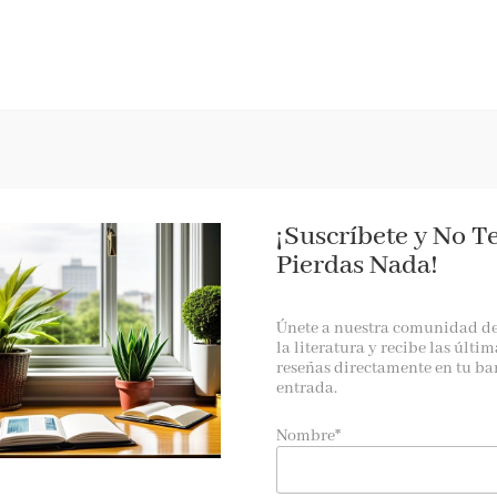
RESEÑAS
AGENDA
NOTICIAS
A LA PANTALLA
BOOKTRAILER
¡Suscríbete y No T
Pierdas Nada!
Únete a nuestra comunidad d
t Skeslien Charles
la literatura y recibe las últim
reseñas directamente en tu ba
entrada.
ta
La biblioteca de París
, de la autora americana
Janet
Nombre*
una historia de amistad y un homenaje al poder de las palabra