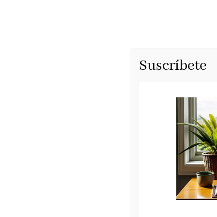
Suscríbete
La Biblioteca de París de Jane
Salamandra, abril
El 15 de abril Salamandra pondrá a la ven
Skeslien Charles
. Una novela cautivadora, 