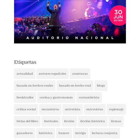
Etiquetas
actualidad
autores españoles
aventuras
basada en hechos reales
basado en hecho real
blogs
booktrailer
cocina y gastronomía
costumbrista
crítica social
encuentros
entrevista
entrevistas
espionaje
ferias del libro
festivales
ficción
ficción histórica
firmas
ganadores
histórica
humor
intriga
lectura conjunta
misterio
narrativa