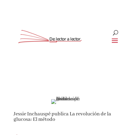
Suscríbete
CLOSE
¡Suscríbete y No Te Pierdas
Nada!
Jessie Inchauspé publica La revolución de la
Únete a nuestra comunidad de amantes de la
glucosa: El método
literatura y recibe las últimas noticias y
reseñas directamente en tu bandeja de entrada.