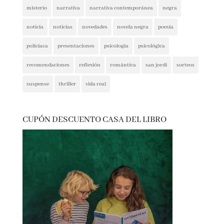
narrativa contemporánea
negra
noticia
noticias
novedades
novela negra
poesía
policíaca
presentaciones
psicología
psicológica
recomendaciones
reflexión
romántica
san jordi
sorteos
suspense
thriller
vida real
CUPÓN DESCUENTO CASA DEL LIBRO