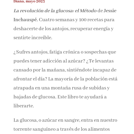
Diana, mayo 2023
Nombre*
La revolución de la glucosa: el Método
de
Jessie
Inchauspé.
Cuatro semanas y 100 recetas para
Email*
deshacerte de los antojos, recuperar energía y
sentirte increíble.
Por favor, acepta los
términos y condiciones
¿Sufres antojos, fatiga crónica o sospechas que
de privacidad
puedes tener adicción al azúcar? ¿Te levantas
cansado por la mañana, sintiéndote incapaz de
afrontar el día? La mayoría de la población
está atrapada en una montaña rusa de subidas
y bajadas de glucosa. Este libro te ayudará a
liberarte.
La glucosa, o azúcar en sangre, entra en
nuestro torrente sanguíneo a través de los