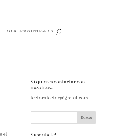
R
CONCURSOS LITERARIOS
Si quieres contactar con
nosotras…
lectoralector@gmail.com
e el
Suscríbete!