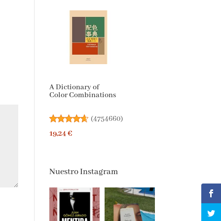
A Dictionary of
Color Combinations
(
4754660
)
19,24 €
Nuestro Instagram