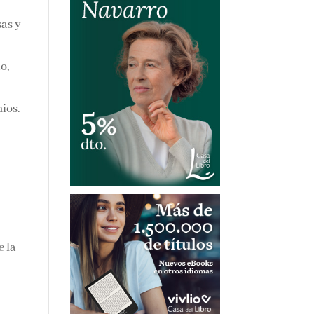
sas y
o,
ios.
e la