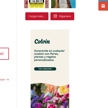
Cargar más...
Síguenos
nt
ente
→