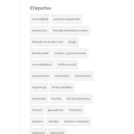
Etiquetas
actualidad
autores españoles
aventuras
basada en hechos reales
basado en hecho real
blogs
booktrailer
cocina y gastronomía
costumbrista
crítica social
encuentros
entrevista
entrevistas
espionaje
ferias del libro
festivales
ficción
ficción histórica
firmas
ganadores
histórica
humor
intriga
lectura conjunta
misterio
narrativa