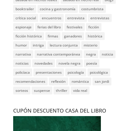
booktrailer
cocina y gastronomía
costumbrista
crítica social
encuentros
entrevista
entrevistas
espionaje
ferias del libro
festivales
ficción
ficción histórica
firmas
ganadores
histórica
humor
intriga
lectura conjunta
misterio
narrativa
narrativa contemporánea
negra
noticia
noticias
novedades
novela negra
poesía
policíaca
presentaciones
psicología
psicológica
recomendaciones
reflexión
romántica
san jordi
sorteos
suspense
thriller
vida real
CUPÓN DESCUENTO CASA DEL LIBRO