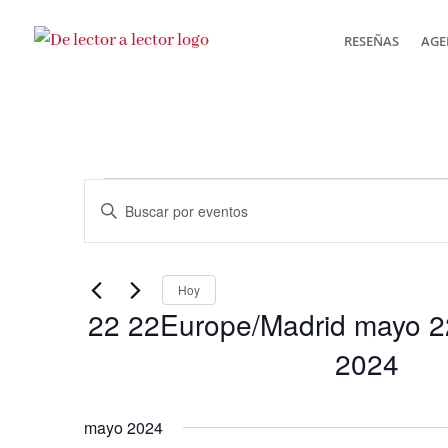
RESEÑAS
AGE
Eventos
Navegación
Introduce
de
la
búsqueda
y
palabra
vistas
Hoy
clave.
22 22Europe/Madrid mayo 2
de
Busca
Eventos
2024
Eventos
para
Selecciona
la
la
mayo 2024
palabra