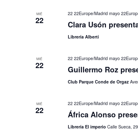
fecha.
clave.
22 22Europe/Madrid mayo 22Europ
MIÉ
22
Clara Usón presenta
Librería Alberti
22 22Europe/Madrid mayo 22Europ
MIÉ
22
Guillermo Roz pres
Club Parque Conde de Orgaz
Ave
22 22Europe/Madrid mayo 22Europ
MIÉ
22
África Alonso prese
Librería El imperio
Calle Sueca, 29