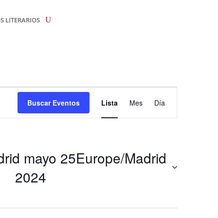
 LITERARIOS
Navegación
de
Buscar Eventos
Lista
Mes
Día
vistas
de
Evento
rid mayo 25Europe/Madrid
2024