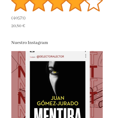
(
40571
)
20,80 €
Nuestro Instagram