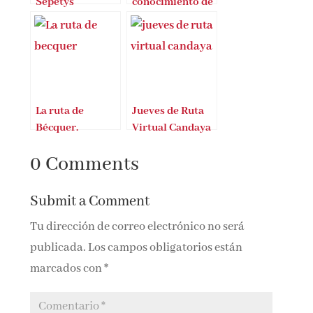
Sepetys
conocimiento de
Violet Moller
La ruta de
Jueves de Ruta
Bécquer.
Virtual Candaya
Presentación en
0 Comments
FITUR
Submit a Comment
Tu dirección de correo electrónico no será
publicada.
Los campos obligatorios están
marcados con
*