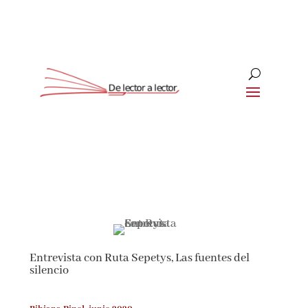
Suscríbete
CLOSE
¡Suscríbete y No Te Pierdas
Nada!
Entrevista con Ruta Sepetys, Las fuentes del
Únete a nuestra comunidad de amantes de la
silencio
literatura y recibe las últimas noticias y
reseñas directamente en tu bandeja de entrada.