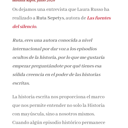
Bibiana Ripol, junio 2020
Nombre*
Os dejamos una entrevista que Laura Russo ha
realizado a
Ruta Sepetys
, autora de
Las fuentes
Email*
del silencio
.
Ruta, eres una autora conocida a nivel
Por favor, acepta los
términos y condiciones
internacional por dar voz a los episodios
de privacidad
ocultos de la historia, por lo que me gustaría
empezar preguntándote por qué tienes esa
sólida creencia en el poder de las historias
escritas.
La historia escrita nos proporciona el marco
que nos permite entender no solo la Historia
con mayúscula, sino a nosotros mismos.
Cuando algún episodio histórico permanece