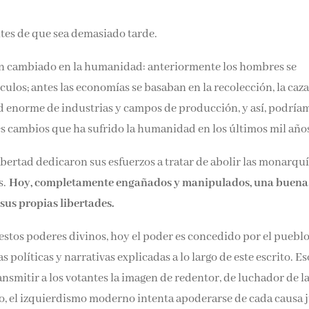
ntes de que sea demasiado tarde.
an cambiado en la humanidad: anteriormente los hombres se
ulos; antes las economías se basaban en la recolección, la caza,
ad enorme de industrias y campos de producción, y así, podría
es cambios que ha sufrido la humanidad en los últimos mil año
ibertad dedicaron sus esfuerzos a tratar de abolir las monarquí
s.
Hoy, completamente engañados y manipulados, una buena
sus propias libertades.
uestos poderes divinos, hoy el poder es concedido por el pueblo
ñas políticas y narrativas explicadas a lo largo de este escrito. E
nsmitir a los votantes la imagen de redentor, de luchador de l
lo, el izquierdismo moderno intenta apoderarse de cada causa 