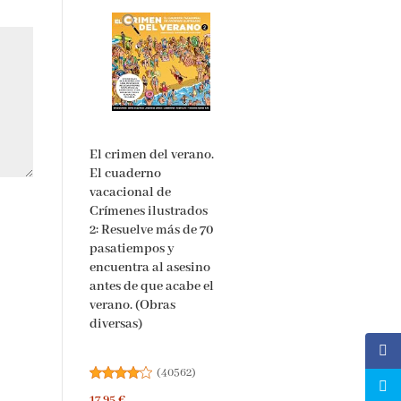
El crimen del verano.
El cuaderno
vacacional de
Crímenes ilustrados
2: Resuelve más de 70
pasatiempos y
encuentra al asesino
antes de que acabe el
verano. (Obras
diversas)
(
40562
)
17,95 €