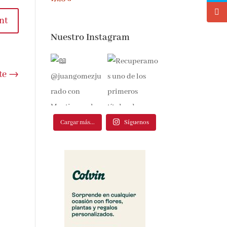
nt
Nuestro Instagram
te
→
Cargar más...
Síguenos