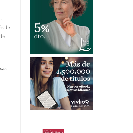
s,
és de
 de
lsas