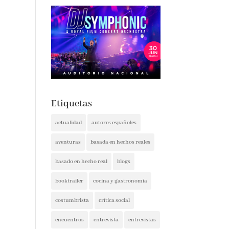
Etiquetas
actualidad
autores españoles
aventuras
basada en hechos reales
basado en hecho real
blogs
booktrailer
cocina y gastronomía
costumbrista
crítica social
encuentros
entrevista
entrevistas