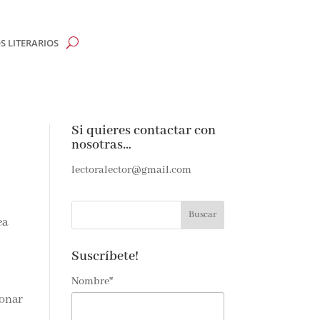
 LITERARIOS
Si quieres contactar con
nosotras…
lectoralector@gmail.com
ea
Suscríbete!
Nombre*
ionar