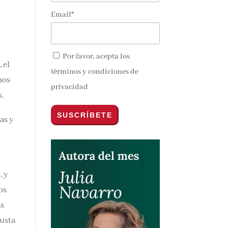
Email*
Por favor, acepta los
 el
términos y condiciones de
mos
privacidad
s.
as y
, y
sos
as
justa