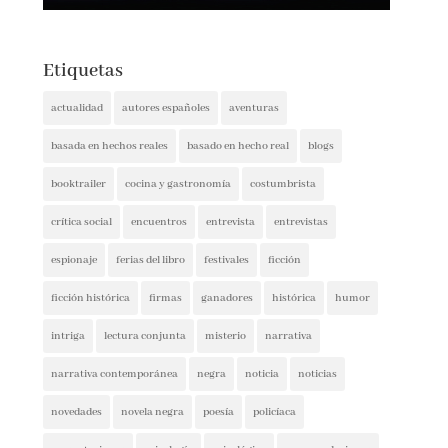
Etiquetas
actualidad
autores españoles
aventuras
basada en hechos reales
basado en hecho real
blogs
booktrailer
cocina y gastronomía
costumbrista
crítica social
encuentros
entrevista
entrevistas
espionaje
ferias del libro
festivales
ficción
ficción histórica
firmas
ganadores
histórica
humor
intriga
lectura conjunta
misterio
narrativa
narrativa contemporánea
negra
noticia
noticias
novedades
novela negra
poesía
policíaca
presentaciones
psicología
psicológica
recomendaciones