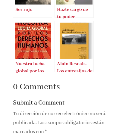
Ser rojo
Hazte cargo de
tu poder
Nuestra lucha
Alain Resnais.
global por los
Los entresijos de
derechos
la memoria
0 Comments
humanos
Submit a Comment
Tu dirección de correo electrónico no será
publicada.
Los campos obligatorios están
marcados con
*