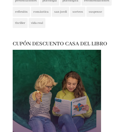
reflexión
romántica
san jordi
sorteos
suspense
thriller
vida real
CUPÓN DESCUENTO CASA DEL LIBRO