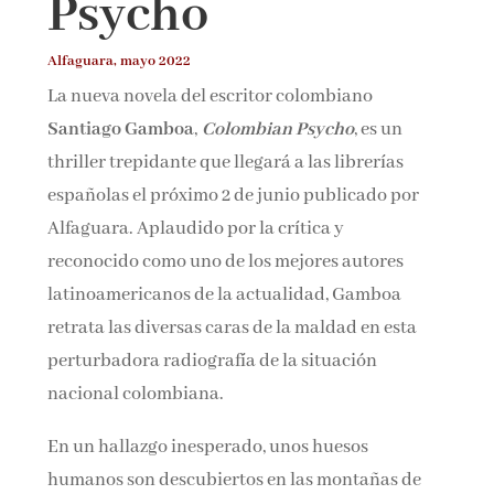
Psycho
Alfaguara, mayo 2022
¡Suscríbete y No Te Pierdas Nada!
La nueva novela del escritor colombiano
Santiago Gamboa
,
Colombian Psycho
, es un
Únete a nuestra comunidad de amantes de la
literatura y recibe las últimas noticias y reseñas
thriller trepidante que llegará a las librerías
directamente en tu bandeja de entrada.
españolas el próximo 2 de junio publicado por
Alfaguara. Aplaudido por la crítica y
Nombre*
reconocido como uno de los mejores autores
latinoamericanos de la actualidad, Gamboa
Email*
retrata las diversas caras de la maldad en esta
perturbadora radiografía de la situación
nacional colombiana.
Por favor, acepta los
términos y condiciones
de privacidad
En un hallazgo inesperado, unos huesos
humanos son descubiertos en las montañas de