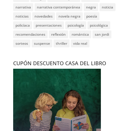
narrativa
narrativa contemporánea
negra
noticia
noticias
novedades
novela negra
poesía
policíaca
presentaciones
psicología
psicológica
recomendaciones
reflexión
romántica
san jordi
sorteos
suspense
thriller
vida real
CUPÓN DESCUENTO CASA DEL LIBRO